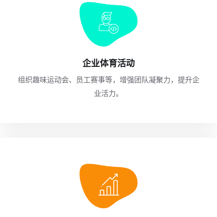
企业体育活动
组织趣味运动会、员工赛事等，增强团队凝聚力，提升企
业活力。