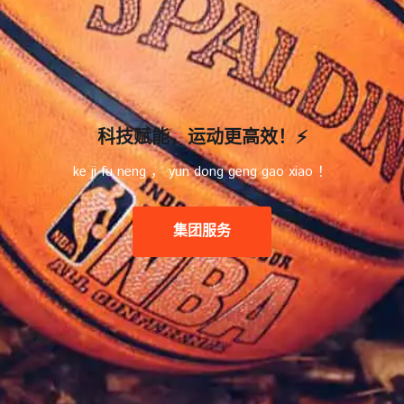
科技赋能，运动更高效！⚡​
ke ji fu neng ， yun dong geng gao xiao ！
集团服务