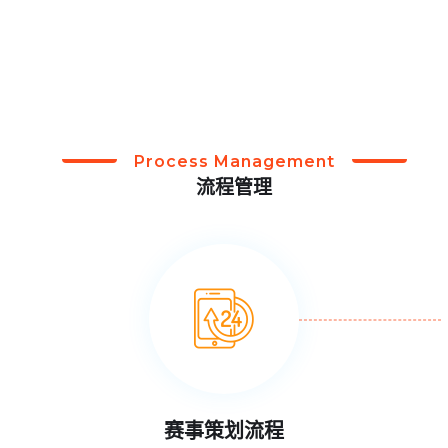
Process Management
流程管理
赛事策划流程