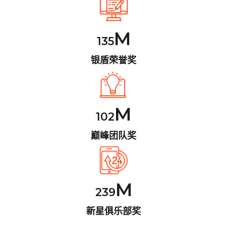
M
135
银盾荣誉奖
M
102
巅峰团队奖
M
239
新星俱乐部奖