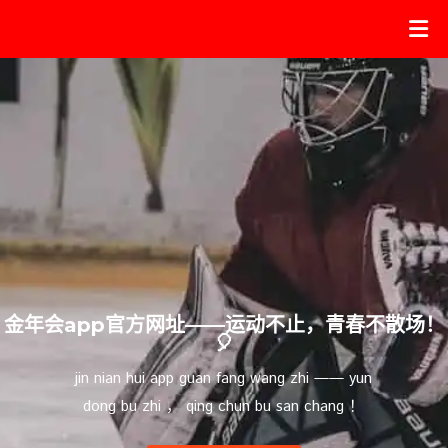
金年会app官方网址——运动不止，青春不散场！
🎈​
jin nian hui app guan fang wang zhi —— yun
dong bu zhi ， qing chun bu san chang ！