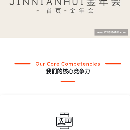
Our Core Competencies
我们的核心竞争力