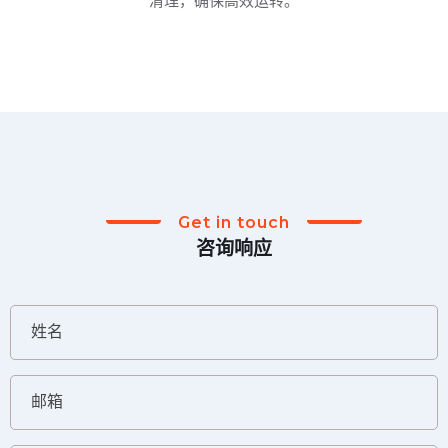
清理，确保高效运转。
Get in touch
咨询响应